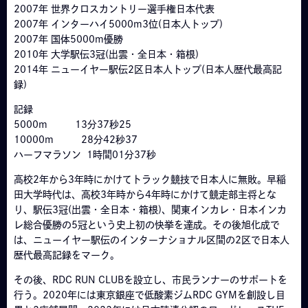
2007年 世界クロスカントリー選手権日本代表
2007年 インターハイ5000m3位(日本人トップ)
2007年 国体5000m優勝
2010年 大学駅伝3冠(出雲・全日本・箱根)
2014年 ニューイヤー駅伝2区日本人トップ(日本人歴代最高記
録)
記録
5000m 13分37秒25
10000m 28分42秒37
ハーフマラソン 1時間01分37秒
高校2年から3年時にかけてトラック競技で日本人に無敗。早稲
田大学時代は、高校3年時から4年時にかけて競走部主将とな
り、駅伝3冠(出雲・全日本・箱根)、関東インカレ・日本インカ
レ総合優勝の5冠という史上初の快挙を達成。その後旭化成で
は、ニューイヤー駅伝のインターナショナル区間の2区で日本人
歴代最高記録をマーク。
その後、RDC RUN CLUBを設立し、市民ランナーのサポートを
行う。2020年には東京銀座で低酸素ジムRDC GYMを創設し目