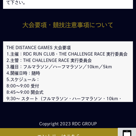
て下さい。
大会要項・競技注意事項について
THE DISTANCE GAMES 大会要項
1.主催：RDC RUN CLUB・THE CHALLENGE RACE 実行委員会
2.主管：THE CHALLENGE RACE 実行委員会
3.種目：フルマラソン／ハーフマラソン／10km／5km
4.開催日時：随時
5.スケジュール：
8:00～9:00 受付
8:45～9:00 開会式
9:30〜 スタート（フルマラソン・ハーフマラソン・10km・
5km）
9:35〜 スタート（1マイル）
※エリア・大会によってスケジュールが異なりますので、大会概
Copyright 2023 RDC GROUP
要をご確認ください。
6.制限時間：フルマラソン(5時間)／ハーフマラソン(2時間30分)